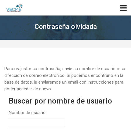
Skip to navigation
Skip to login form
Saltar al contenido principal
Skip to accessibility options
Skip to footer
Skip accessibility options
Contraseña olvidada
Para reajustar su contraseña, envíe su nombre de usuario o su
dirección de correo electrónico. Si podemos encontrarlo en la
base de datos, le enviaremos un email con instrucciones para
poder acceder de nuevo.
Buscar por nombre de usuario
Buscar por nombre de usuario
Nombre de usuario