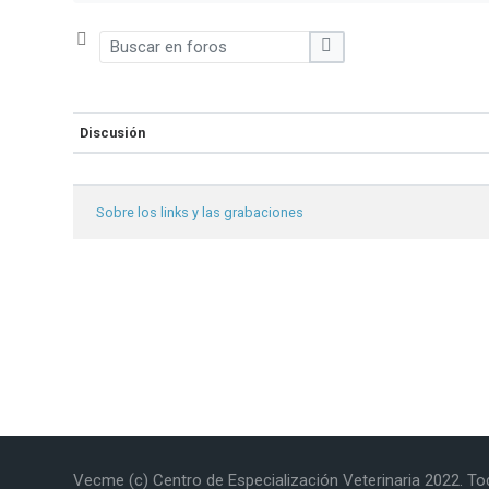
Buscar en foros
Buscar en foros
Discusión
Estatus
Lista de discusiones. Mostrando 1
Sobre los links y las grabaciones
Vecme (c) Centro de Especialización Veterinaria 2022. 