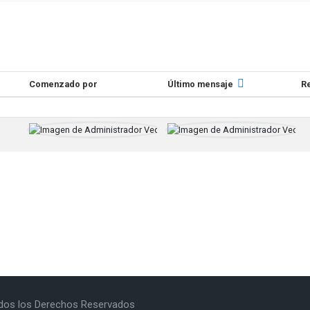
Comenzado por
Último mensaje
R
 de 1 discusiones
Administrador Vecme
A
6 feb. 2022
6 
Todos los Derechos Reservados